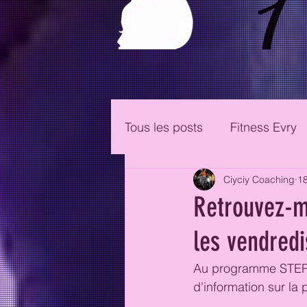
Tous les posts
Fitness Evry
Ciyciy Coaching
18
Retrouvez-m
les vendredi
Au programme STEP e
d'information sur l