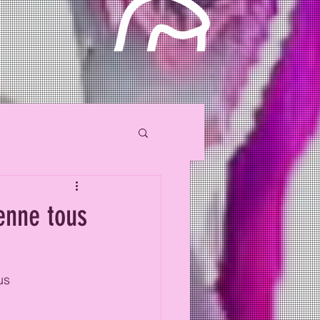
enne tous
us 