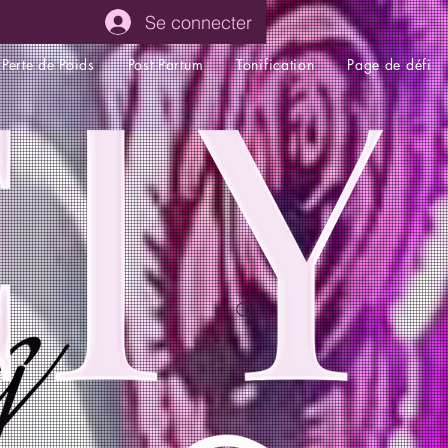
Se connecter
Perte de Poids
Post Partum
Tonification
Page de défi