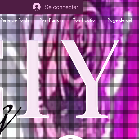
Se connecter
Perte de Poids
Post Partum
Tonification
Page de défi