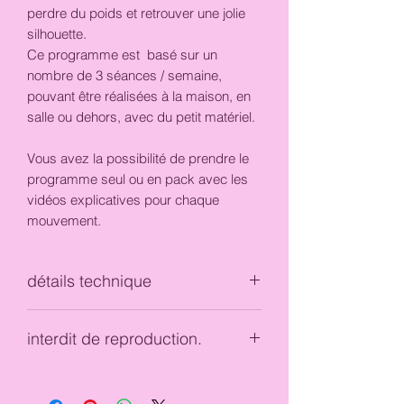
perdre du poids et retrouver une jolie
silhouette.
Ce programme est basé sur un
nombre de 3 séances / semaine,
pouvant être réalisées à la maison, en
salle ou dehors, avec du petit matériel.
Vous avez la possibilité de prendre le
programme seul ou en pack avec les
vidéos explicatives pour chaque
mouvement.
détails technique
Fichier téléchargeable sous format PDF
interdit de reproduction.
pour l'option achat seul.
Pour l'option "pack" Les vidéos
Auteure et propriétaire : Cindy Lienafa :
explicatives sont envoyées via un lien
toute copie ou reproduction à titre
sous un fichier PowerPoint et le fichier