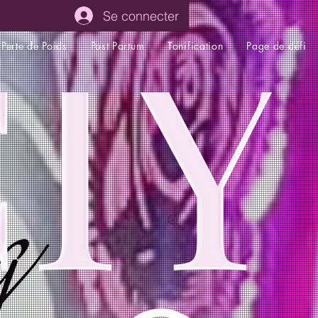
Se connecter
Perte de Poids
Post Partum
Tonification
Page de défi