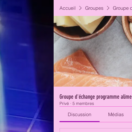
Accueil
Groupes
Groupe d
Groupe d'échange programme alime
Privé
·
5 membres
Discussion
Médias