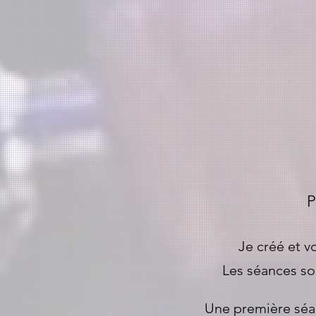
P
Je créé et 
Les séances son
Une première séan