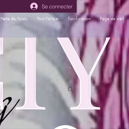
Se connecter
Perte de Poids
Post Partum
Tonification
Page de défi