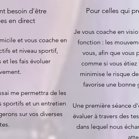
Pour celles qui pr
nt besoin d'être
s en direct
Je vous coache en visio
micile et vous coache en
fonction : les mouvem
tifs et niveau sportif,
vous, afin que vous p
 et les fais évoluer
comme si vous étiez f
ivement.
minimise le risque d
favorise une bonne g
sai me permettra de les
s sportifs et un entretien
Une première séance d'
erons sur vos diverses
évaluer à travers des tes
tes.
dans lequel nous écha
att