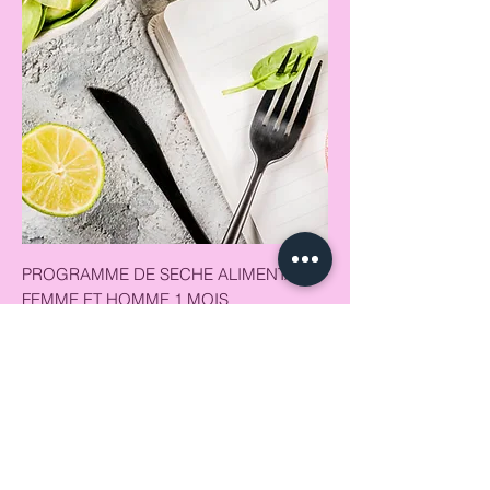
PROGRAMME DE SECHE ALIMENTAIRE
FEMME ET HOMME 1 MOIS
Prix
20,00 €
Ajouter au panier
1000-900 kcal