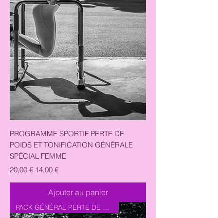
PROGRAMME SPORTIF PERTE DE
POIDS ET TONIFICATION GÉNÉRALE
SPÉCIAL FEMME
Prix original
Prix promotionnel
20,00 €
14,00 €
Ajouter au panier
PACK GÉNÉRAL PERTE DE POIDS