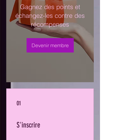
Gagnez des points et
échangez-les contre des
récompenses
Devenir membre
01
S'inscrire