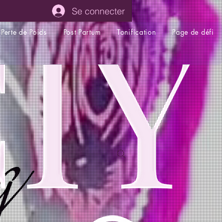
Se connecter
Perte de Poids
Post Partum
Tonification
Page de défi