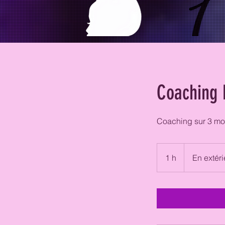
Coaching 
Coaching sur 3 mo
1 h
1
En extéri