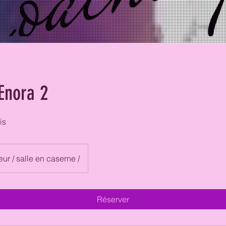
Enora 2
is
eur / salle en caserne /
Réserver