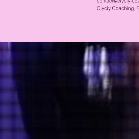
contact@ciyciy-coa
Ciyciy Coaching, 