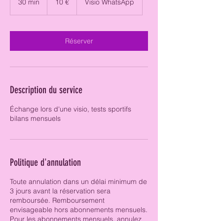
30 min
3
10 €
Visio WhatsApp
0
m
i
n
Réserver
Description du service
Échange lors d'une visio, tests sportifs
bilans mensuels
Politique d'annulation
Toute annulation dans un délai minimum de
3 jours avant la réservation sera
remboursée. Remboursement
envisageable hors abonnements mensuels.
Pour les abonnements mensuels, annulez