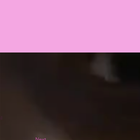
il
Next