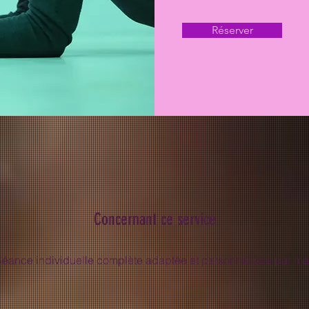
Réserver
Concernant ce service
éance individuelle complète adaptée et personnalisée par ma