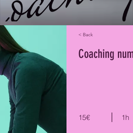
< Back
Coaching num
15€
1h