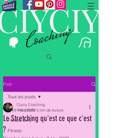
Post
Tous les posts
Ciyciy Coaching
Tous les posts
1 oct. 2020
3 min de lecture
Le Stretching qu'est ce que c'est
Fitness Evry
?
Fitness