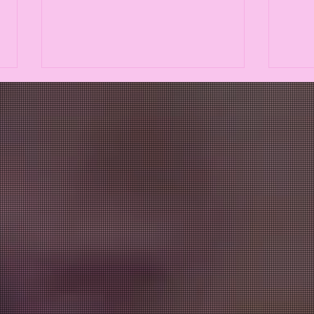
Velouté Automnal Healthy
Tarte 