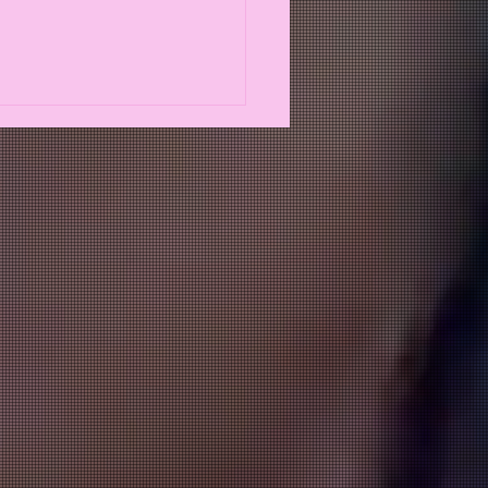
Healthy au Potimarron / Bacon