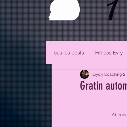
Tous les posts
Fitness Evry
Ciyciy Coaching
2 
Gratin auto
Abonnez